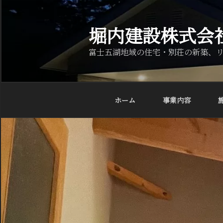
コ
ン
堀内建設株式会
テ
ン
富士五湖地域の住宅・別荘の新築、
ツ
へ
ス
キ
ホーム
事業内容
ッ
プ