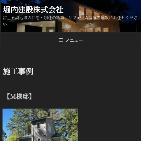
コ
堀内建設株式会社
ン
富士五湖地域の住宅・別荘の新築、リフォームは堀内建設にお任せくださ
テ
い。
ン
ツ
へ
メニュー
ス
キ
ッ
施工事例
プ
【M様邸】